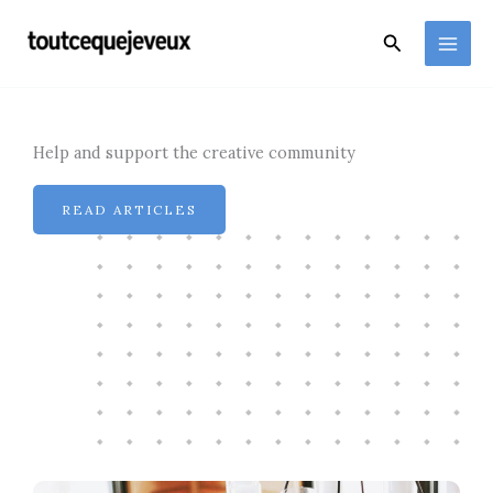
Aller
au
Rechercher
contenu
Help and support the creative community
READ ARTICLES