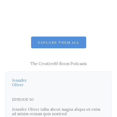
sig
ver
ot
m
n
tis
og
in
ra
g
ph
y
EXPLORE THEM ALL
The Creative80 Room Podcasts
Jennifer
Oliver
EPISODE 50
Jennifer Oliver talks about magna aliqua ut enim
ad minim veniam quis nostrud