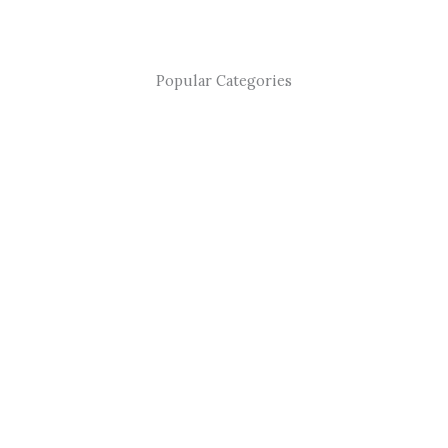
Popular Categories
De
Ad
Ph
Fil